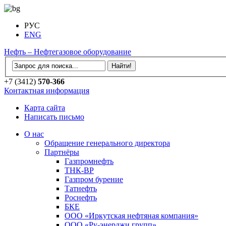
РУС
ENG
Нефть – Нефтегазовое оборудование
+7 (3412)
570-366
Контактная информация
Карта сайта
Написать письмо
О нас
Обращение генерального директора
Партнёры
Газпромнефть
ТНК-ВР
Газпром бурение
Татнефть
Роснефть
БКЕ
ООО «Иркутская нефтяная компания»
ООО «Ру-энерджи групп»