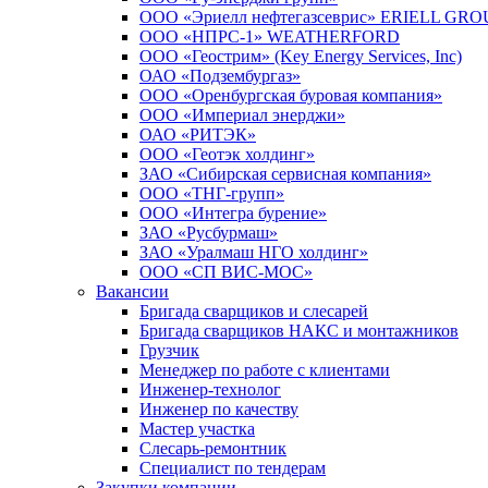
ООО «Эриелл нефтегазсеврис» ERIELL GRO
ООО «НПРС-1» WEATHERFORD
ООО «Геострим» (Key Energy Services, Inc)
ОАО «Подзембургаз»
ООО «Оренбургская буровая компания»
ООО «Империал энерджи»
ОАО «РИТЭК»
ООО «Геотэк холдинг»
ЗАО «Сибирская сервисная компания»
ООО «ТНГ-групп»
ООО «Интегра бурение»
ЗАО «Русбурмаш»
ЗАО «Уралмаш НГО холдинг»
ООО «СП ВИС-МОС»
Вакансии
Бригада сварщиков и слесарей
Бригада сварщиков НАКС и монтажников
Грузчик
Менеджер по работе с клиентами
Инженер-технолог
Инженер по качеству
Мастер участка
Слесарь-ремонтник
Специалист по тендерам
Закупки компании