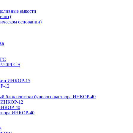
доливные емкости
иант)
ическом основании)
ва
РГС
ОР-50РГСЭ
важин ИНКОР-15
ОР-12
ный блок очистки бурового раствора ИНКОР-40
а ИНКОР-12
 ИНКОР-40
створа ИНКОР-40
5