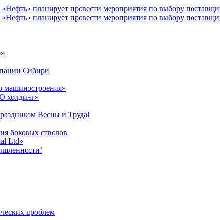
 «Нефть» планирует провести мероприятия по выбору поставщ
«Нефть» планирует провести мероприятия по выбору поставщика
е»
мпании Сибири
го машиностроения»
О холдинг»
праздником Весны и Труда!
ия боковых стволов
al Ltd»
мышленности!
ических проблем