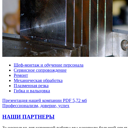
Шеф-монтаж и обучение персонала
Сервисное сопровождение
Ремонт
Механическая обработка
Плазменная резка
Гибка и вальцовка
Презентация нашей компании
PDF 5,72 мб
Профессионализм, доверие, успех
НАШИ ПАРТНЕРЫ
За несколько лет успешной работы мы накопили большой опыт