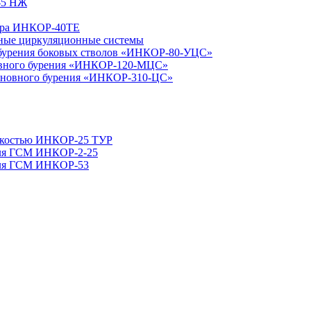
-5 НЖ
вора ИНКОР-40ТЕ
ные циркуляционные системы
я бурения боковых стволов «ИНКОР-80-УЦС»
новного бурения «ИНКОР-120-МЦС»
основного бурения «ИНКОР-310-ЦС»
емкостью ИНКОР-25 ТУР
 для ГСМ ИНКОР-2-25
 для ГСМ ИНКОР-53