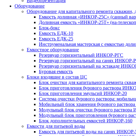
Видеопрезентация
Оборудование
Оборудование для капитального ремонта скважин, 
Емкость доливная «ИНКОР-25С» (санный вар
Доливная емкость «ИНКОР-25Т» (на-телескоп
Блок-бокс
Емкость ЕДК-10
Емкость ЕДК-25
Инструменальная мастерская с емкостью доли
Емкостное оборудование
Резервуар горизонтальный ИНКОР-РГС
Резервуар горизонтальный на санях ИНКОР-
Резервуар горизонтальный на эстакаде ИНК
Буровая емкость
Блоки входящие в состав ЦС
Блок очистки для капитального ремонта ск
Блок приготовления бурового раствора ИНК
Блок приготовления эмульсий ИНКОР-20
Система очистки бурового раствора: мобиль
Мобильный блок хранения бурового раствор
Модульный блок очистки бурового раствора
Модульный блок приготовления бурового ра
Блок дополнительных емкостей ИНКОР-160
Емкости для питьевой воды
Емкость для питьевой воды на санях ИНКОР-