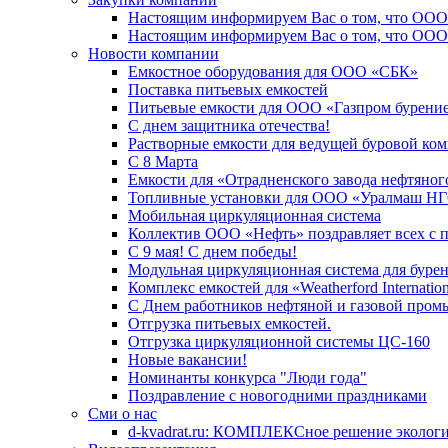
Настоящим информируем Вас о том, что ООО
Настоящим информируем Вас о том, что ООО 
Новости компании
Емкостное оборудования для ООО «СБК»
Поставка питьевых емкостей
Питьевые емкости для ООО «Газпром бурени
С днем защитника отечества!
Растворные емкости для ведущей буровой ко
C 8 Марта
Емкости для «Отрадненского завода нефтяно
Топливные установки для ООО «Уралмаш НГ
Мобильная циркуляционная система
Коллектив ООО «Нефть» поздравляет всех с 
С 9 мая! С днем победы!
Модульная циркуляционная система для бурен
Комплекс емкостей для «Weatherford Internation
С Днем работников нефтяной и газовой про
Отгрузка питьевых емкостей.
Отгрузка циркуляционной системы ЦС-160
Новые вакансии!
Номинанты конкурса "Люди года"
Поздравление с новогодними праздниками
Сми о нас
d-kvadrat.ru: КОМПЛЕКСное решение эколог